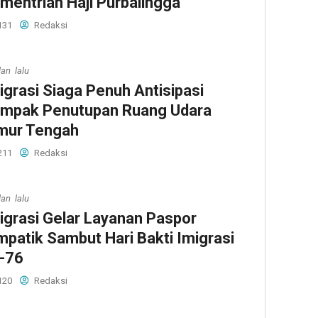
mentrian Haji Purbalingga
131
Redaksi
lan lalu
igrasi Siaga Penuh Antisipasi
mpak Penutupan Ruang Udara
mur Tengah
211
Redaksi
lan lalu
igrasi Gelar Layanan Paspor
mpatik Sambut Hari Bakti Imigrasi
-76
120
Redaksi