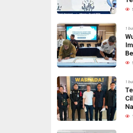
1 bu
Wu
Im
Be
1 bu
Te
Ci
Na