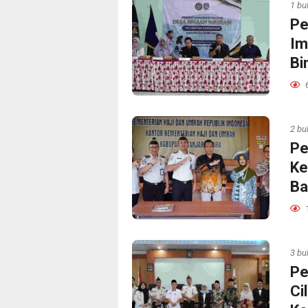
1 bu
Pe
Im
Bi
2 bu
Pe
Ke
Ba
3 bu
Pe
Ci