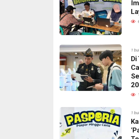
Im
La
1 bu
Di
Ca
Se
20
1 bu
Ka
‘P
Te