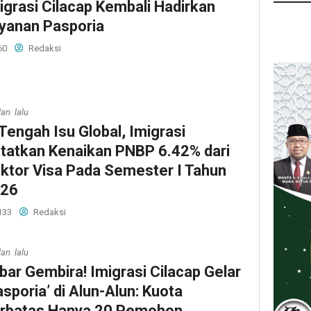
igrasi Cilacap Kembali Hadirkan
yanan Pasporia
60
Redaksi
lan lalu
 Tengah Isu Global, Imigrasi
tatkan Kenaikan PNBP 6.42% dari
ktor Visa Pada Semester I Tahun
26
133
Redaksi
lan lalu
bar Gembira! Imigrasi Cilacap Gelar
asporia’ di Alun-Alun: Kuota
rbatas Hanya 20 Pemohon