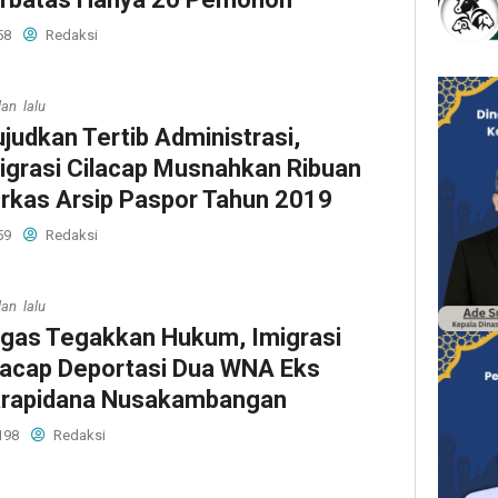
58
Redaksi
lan lalu
judkan Tertib Administrasi,
igrasi Cilacap Musnahkan Ribuan
rkas Arsip Paspor Tahun 2019
59
Redaksi
lan lalu
gas Tegakkan Hukum, Imigrasi
lacap Deportasi Dua WNA Eks
rapidana Nusakambangan
198
Redaksi