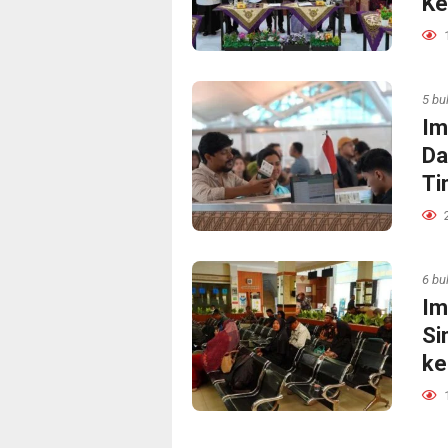
Ke
5 bu
Im
Da
Ti
6 bu
Im
Si
ke