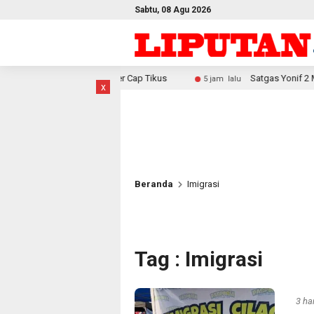
Sabtu, 08 Agu 2026
iter Cap Tikus
Satgas Yonif 2 Marinir Bangun Penampunga
5 jam lalu
x
Beranda
Imigrasi
Tag : Imigrasi
3 har