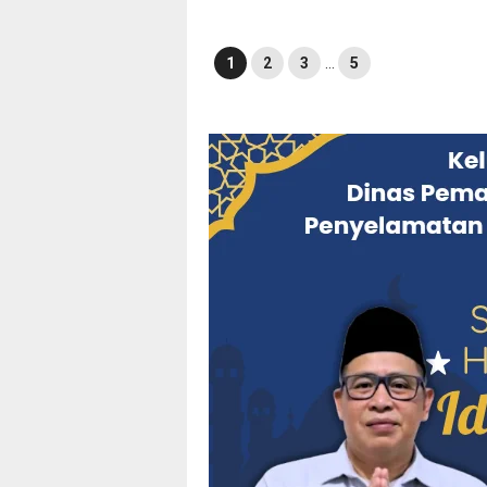
1
2
3
…
5