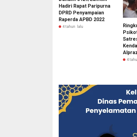
Hadiri Rapat Paripurna
DPRD Penyampaian
Raperda APBD 2022
Ringk
4 tahun lalu
Psiko
Satre
Kenda
Alpra
4 tahu