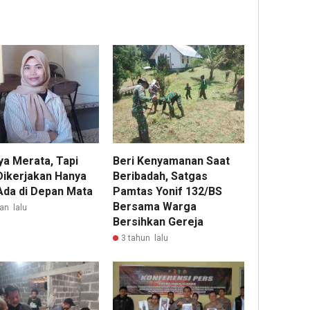
ya Merata, Tapi
Beri Kenyamanan Saat
Dikerjakan Hanya
Beribadah, Satgas
Ada di Depan Mata
Pamtas Yonif 132/BS
Bersama Warga
an lalu
Bersihkan Gereja
3 tahun lalu