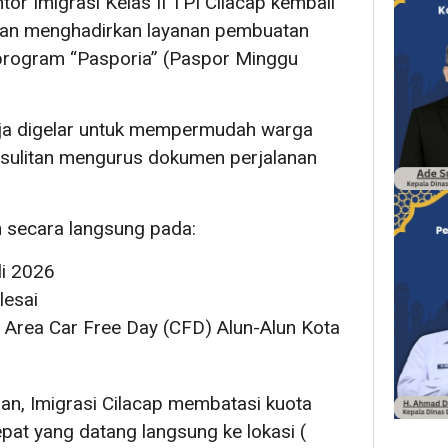
tor Imigrasi Kelas II TPI Cilacap kembali
an menghadirkan layanan pembuatan
 program “Pasporia” (Paspor Minggu
aja digelar untuk mempermudah warga
esulitan mengurus dokumen perjalanan
n secara langsung pada:
li 2026
lesai
 Area Car Free Day (CFD) Alun-Alun Kota
an, Imigrasi Cilacap membatasi kuota
at yang datang langsung ke lokasi (