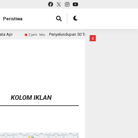
Peristiwa
Penyelundupan 50 Ton Pasir Timah ke Malaysia Dibongkar, Bareskrim B
lalu
x
KOLOM IKLAN