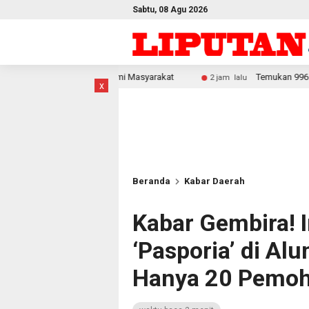
Sabtu, 08 Agu 2026
g Ekonomi Masyarakat
Temukan 996 Benda Menyerupai Senja
2 jam lalu
x
Beranda
Kabar Daerah
Kabar Gembira! I
‘Pasporia’ di Al
Hanya 20 Pemo