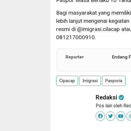
Paspor Masa Berlaku 10 Tahun
Bagi masyarakat yang memilik
lebih lanjut mengenai kegiatan
resmi di @imigrasi.cilacap at
081217000910.
Reporter
Endang Fi
Cipacap
Imigrasi
Pasporia
Redaksi
Pos lain oleh Re