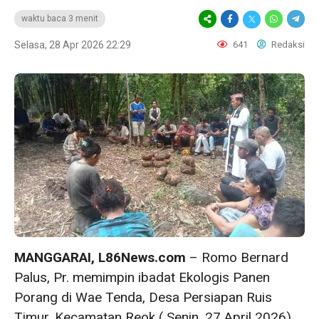
waktu baca 3 menit
Selasa, 28 Apr 2026 22:29
641
Redaksi
MANGGARAI, L86News.com
– Romo Bernard
Palus, Pr. memimpin ibadat Ekologis Panen
Porang di Wae Tenda, Desa Persiapan Ruis
Timur, Kecamatan Reok ( Senin, 27 April 2026).