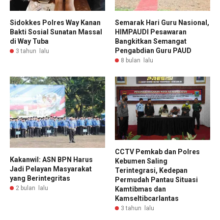
Sidokkes Polres Way Kanan
Semarak Hari Guru Nasional,
Bakti Sosial Sunatan Massal
HIMPAUDI Pesawaran
di Way Tuba
Bangkitkan Semangat
Pengabdian Guru PAUD
3 tahun lalu
8 bulan lalu
CCTV Pemkab dan Polres
Kakanwil: ASN BPN Harus
Kebumen Saling
Jadi Pelayan Masyarakat
Terintegrasi, Kedepan
yang Berintegritas
Permudah Pantau Situasi
2 bulan lalu
Kamtibmas dan
Kamseltibcarlantas
3 tahun lalu