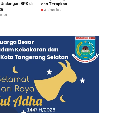
i Undangan BPK di
dan Terapkan
ta
3 tahun lalu
n lalu