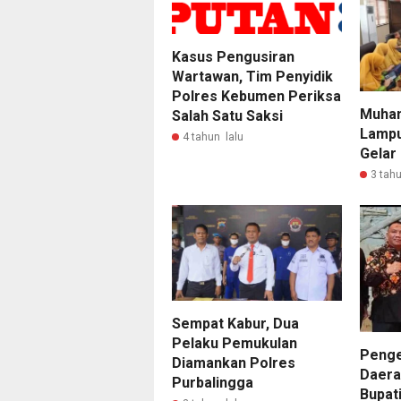
Kasus Pengusiran
Wartawan, Tim Penyidik
Polres Kebumen Periksa
Muha
Salah Satu Saksi
Lampu
4 tahun lalu
Gelar
3 tahu
Sempat Kabur, Dua
Pelaku Pemukulan
Penge
Diamankan Polres
Daerah
Purbalingga
Bupat