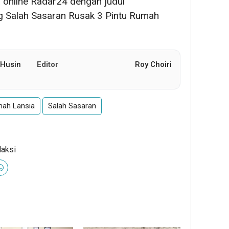
ia online Radar24 dengan judul
g Salah Sasaran Rusak 3 Pintu Rumah
Husin
Editor
Roy Choiri
ah Lansia
Salah Sasaran
daksi