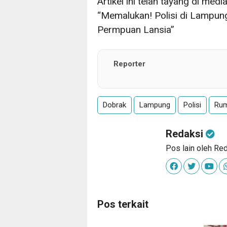
Artikel ini telah tayang di med
“Memalukan! Polisi di Lampun
Permpuan Lansia”
Reporter
Dobrak
Lampung
Polisi
Rum
Redaksi
Pos lain oleh Re
Pos terkait