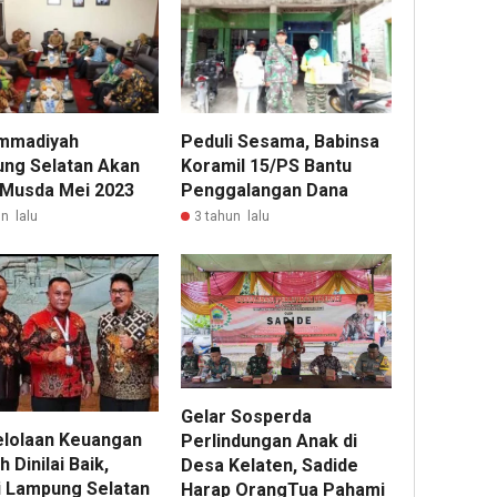
mmadiyah
Peduli Sesama, Babinsa
ng Selatan Akan
Koramil 15/PS Bantu
 Musda Mei 2023
Penggalangan Dana
n lalu
3 tahun lalu
Gelar Sosperda
lolaan Keuangan
Perlindungan Anak di
 Dinilai Baik,
Desa Kelaten, Sadide
i Lampung Selatan
Harap OrangTua Pahami