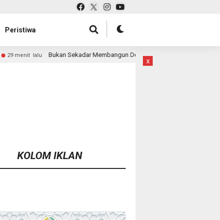
Peristiwa
Sekadar Membangun Desa, Satgas TMMD Ke-129 Hadirkan Keceriaan Bersa
x
KOLOM IKLAN