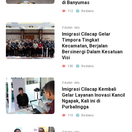
di Banyumas
112
Redaksi
3 bulan lalu
Imigrasi Cilacap Gelar
Timpora Tingkat
Kecamatan, Berjalan
Bersinergi Dalam Kesatuan
Visi
130
Redaksi
3 bulan lalu
Imigrasi Cilacap Kembali
Gelar Layanan Inovasi Kancil
Ngapak, Kali ini di
Purbalingga
110
Redaksi
4 bulan lalu