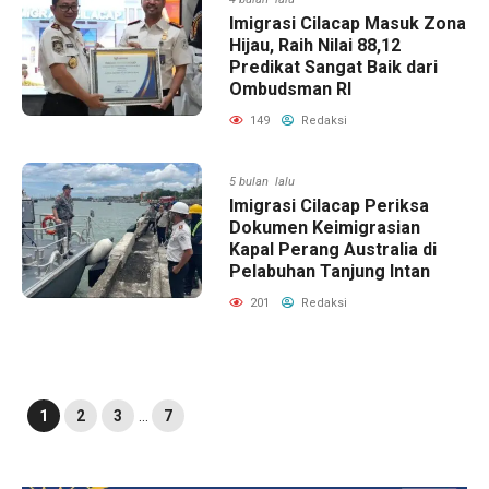
Imigrasi Cilacap Masuk Zona
Hijau, Raih Nilai 88,12
Predikat Sangat Baik dari
Ombudsman RI
149
Redaksi
5 bulan lalu
Imigrasi Cilacap Periksa
Dokumen Keimigrasian
Kapal Perang Australia di
Pelabuhan Tanjung Intan
201
Redaksi
1
2
3
…
7