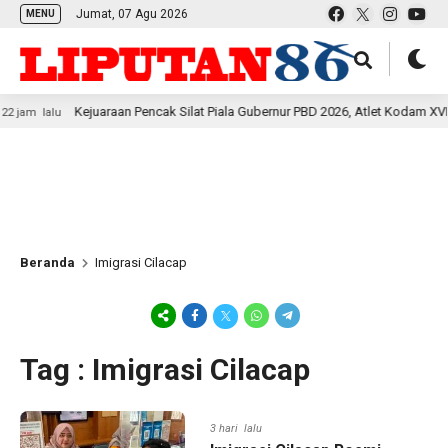
Jumat, 07 Agu 2026
MENU
Kejuaraan Pencak Silat Piala Gubernur PBD 2026, Atlet Kodam XVIII Kasuari
u
Beranda
Imigrasi Cilacap
Tag : Imigrasi Cilacap
3 hari lalu