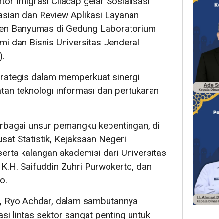
or Imigrasi Cilacap gelar Sosialisasi
asian dan Review Aplikasi Layanan
en Banyumas di Gedung Laboratorium
i dan Bisnis Universitas Jenderal
).
strategis dalam memperkuat sinergi
atan teknologi informasi dan pertukaran
berbagai unsur pemangku kepentingan, di
sat Statistik, Kejaksaan Negeri
rta kalangan akademisi dari Universitas
 K.H. Saifuddin Zuhri Purwokerto, dan
o.
p, Ryo Achdar, dalam sambutannya
 lintas sektor sangat penting untuk