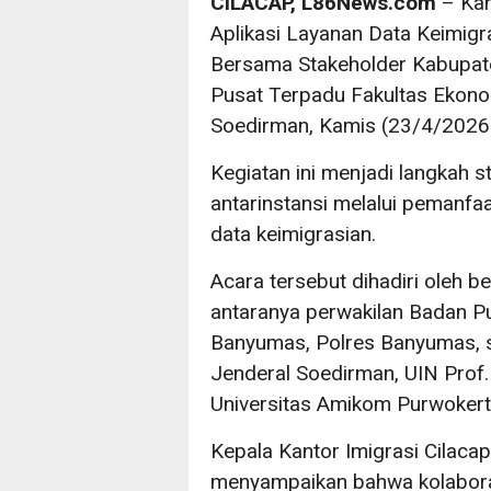
CILACAP, L86News.com
– Kant
Aplikasi Layanan Data Keimigr
Bersama Stakeholder Kabupat
Pusat Terpadu Fakultas Ekonom
Soedirman, Kamis (23/4/2026
Kegiatan ini menjadi langkah 
antarinstansi melalui pemanfa
data keimigrasian.
Acara tersebut dihadiri oleh 
antaranya perwakilan Badan Pu
Banyumas, Polres Banyumas, se
Jenderal Soedirman, UIN Prof.
Universitas Amikom Purwokert
Kepala Kantor Imigrasi Cilaca
menyampaikan bahwa kolaborasi