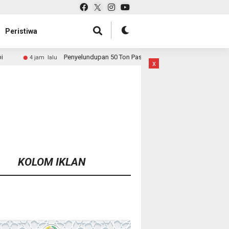
Peristiwa
elundupan 50 Ton Pasir Timah ke Malaysia Dibongkar, Bareskrim Buru Aktor 
x
KOLOM IKLAN