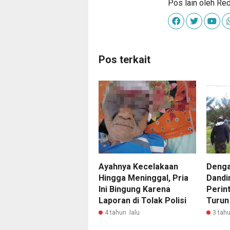
Pos lain oleh Re
Pos terkait
Ayahnya Kecelakaan
Denga
Hingga Meninggal, Pria
Dandi
Ini Bingung Karena
Perin
Laporan di Tolak Polisi
Turun
4 tahun lalu
3 tahu