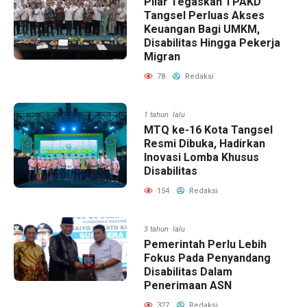
Pilar Tegaskan TPAKD
Tangsel Perluas Akses
Keuangan Bagi UMKM,
Disabilitas Hingga Pekerja
Migran
78
Redaksi
1 tahun lalu
MTQ ke-16 Kota Tangsel
Resmi Dibuka, Hadirkan
Inovasi Lomba Khusus
Disabilitas
154
Redaksi
3 tahun lalu
Pemerintah Perlu Lebih
Fokus Pada Penyandang
Disabilitas Dalam
Penerimaan ASN
327
Redaksi