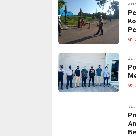
4 ta
Pe
Ko
Pe
4 ta
Po
Me
4 ta
Po
Am
Be