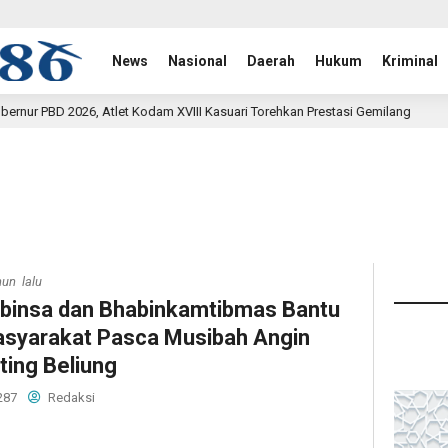
News
Nasional
Daerah
Hukum
Kriminal
VIII Kasuari Torehkan Prestasi Gemilang
Rehab Jembatan
20 jam lalu
hun lalu
binsa dan Bhabinkamtibmas Bantu
syarakat Pasca Musibah Angin
ting Beliung
287
Redaksi