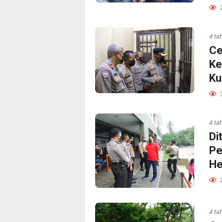
4 ta
Ce
Ke
Ku
4 ta
Di
Pe
He
4 ta