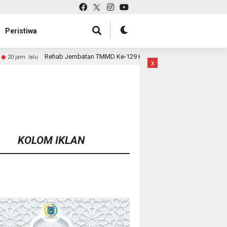
Peristiwa
 TMMD Ke-129 Kodim 1807/Sorsel Hampir Rampung, Perkuat Akses dan Ting
x
KOLOM IKLAN