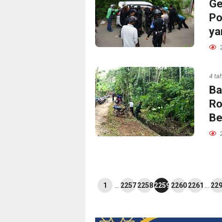
Ge
Po
ya
4 ta
Ba
Ro
Be
1
…
2257
2258
2259
2260
2261
…
22