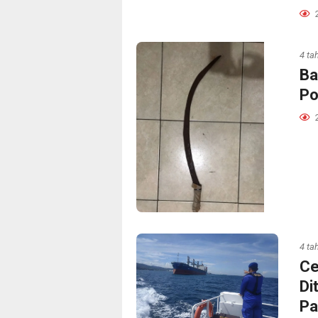
4 ta
Ba
Po
4 ta
Ce
Di
Pa