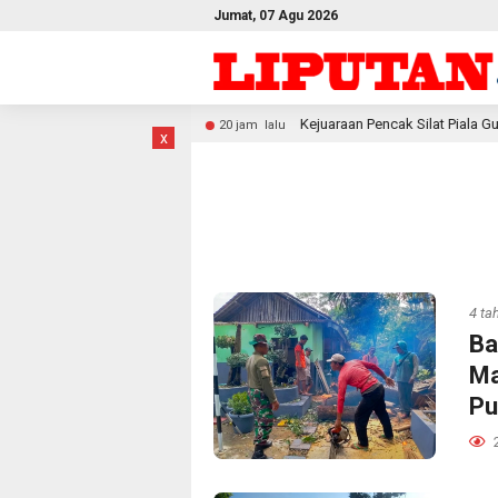
Jumat, 07 Agu 2026
Kejuaraan Pencak Silat Piala Gubernur PBD 2026, Atlet Kodam X
20 jam lalu
x
4 ta
Ba
Ma
Pu