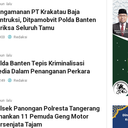
hun lalu
ngamanan PT Krakatau Baja
ntruksi, Ditpamobvit Polda Banten
riksa Seluruh Tamu
303
Redaksi
hun lalu
lda Banten Tepis Kriminalisasi
dia Dalam Penanganan Perkara
249
Redaksi
hun lalu
lsek Panongan Polresta Tangerang
ankan 11 Pemuda Geng Motor
rsenjata Tajam