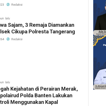
223
Redaksi
hun lalu
wa Sajam, 3 Remaja Diamankan
lsek Cikupa Polresta Tangerang
264
Redaksi
hun lalu
gah Kejahatan di Perairan Merak,
tpolairud Polda Banten Lakukan
troli Menggunakan Kapal