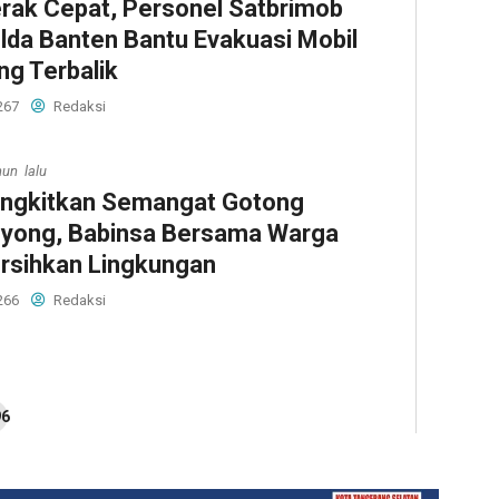
rak Cepat, Personel Satbrimob
lda Banten Bantu Evakuasi Mobil
ng Terbalik
267
Redaksi
hun lalu
ngkitkan Semangat Gotong
yong, Babinsa Bersama Warga
rsihkan Lingkungan
266
Redaksi
96