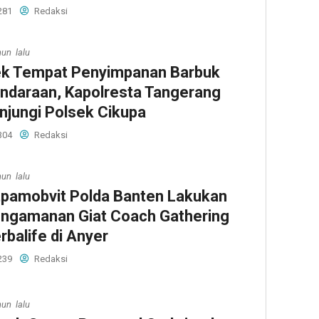
281
Redaksi
hun lalu
k Tempat Penyimpanan Barbuk
ndaraan, Kapolresta Tangerang
njungi Polsek Cikupa
304
Redaksi
hun lalu
tpamobvit Polda Banten Lakukan
ngamanan Giat Coach Gathering
rbalife di Anyer
239
Redaksi
hun lalu