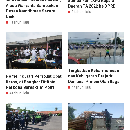
Sampaikan LKPJ Kepala
Aipda Waryanta Sampaikan
Daerah TA 2022 ke DPRD
Pesan Kamtibmas Secara
3 tahun lalu
Unik
1 tahun lalu
Tingkatkan Keharmonisan
dan Kebugaran Prajurit,
Home Industri Pembuat Obat
Danlanal Pimpin Olah Raga
Keras, di Bongkar Dittipid
Narkoba Bareskrim Polri
4 tahun lalu
4 tahun lalu