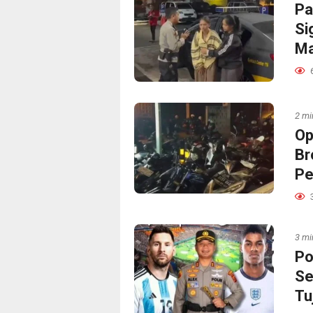
Pa
Si
M
2 mi
Op
Br
Pe
3 mi
Po
Se
Tu