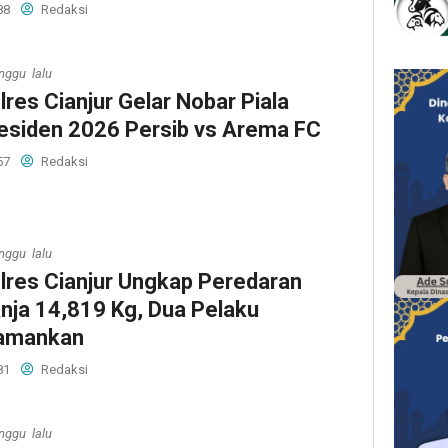
88
Redaksi
nggu lalu
lres Cianjur Gelar Nobar Piala
esiden 2026 Persib vs Arema FC
57
Redaksi
nggu lalu
lres Cianjur Ungkap Peredaran
nja 14,819 Kg, Dua Pelaku
amankan
81
Redaksi
nggu lalu