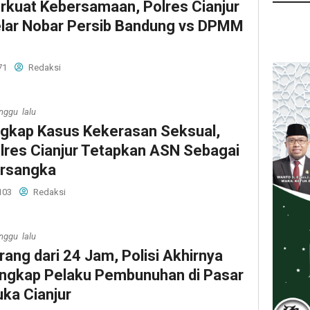
rkuat Kebersamaan, Polres Cianjur
lar Nobar Persib Bandung vs DPMM
C
71
Redaksi
nggu lalu
gkap Kasus Kekerasan Seksual,
lres Cianjur Tetapkan ASN Sebagai
rsangka
103
Redaksi
nggu lalu
rang dari 24 Jam, Polisi Akhirnya
ngkap Pelaku Pembunuhan di Pasar
ka Cianjur