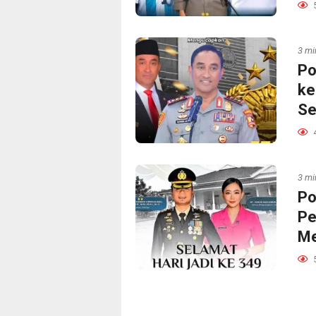
3 mi
Po
ke
Se
3 mi
Po
Pe
Me