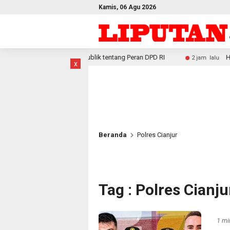
Kamis, 06 Agu 2026
ublik tentang Peran DPD RI
Hasil Riset Ungkap Dampak Po
2 jam lalu
x
Beranda
Polres Cianjur
Tag : Polres Cianju
1 mi