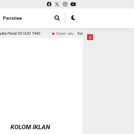
Peristiwa
Kanwil BPN Banten dan Komisi II DPR RI Dorong Percepatan Se
10 jam lalu
x
KOLOM IKLAN