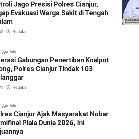
troli Jago Presisi Polres Cianjur,
gap Evakuasi Warga Sakit di Tengah
alam
62
Redaksi
nggu lalu
erasi Gabungan Penertiban Knalpot
ong, Polres Cianjur Tindak 103
langgar
31
Redaksi
nggu lalu
lres Cianjur Ajak Masyarakat Nobar
mifinal Piala Dunia 2026, Ini
juannya