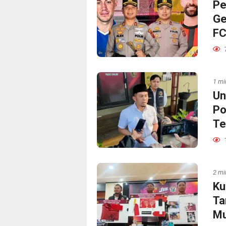
Pe
Ge
F
1 mi
Un
Po
Te
2 mi
Ku
Ta
Mu