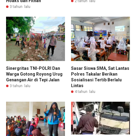
Hoaks dan Fitnah
2 tahun lalu
3 tahun lalu
Sinergritas TNI-POLRI Dan
Sasar Siswa SMA, Sat Lantas
Warga Gotong Royong Urug
Polres Takalar Berikan
Genangan Air di Tepi Jalan
Sosialisasi Tertib Berlalu
Lintas
3 tahun lalu
4 tahun lalu