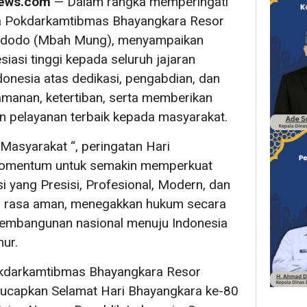
ews.com
— Dalam rangka memperingati
ua Pokdarkamtibmas Bhayangkara Resor
Widodo (Mbah Mung), menyampaikan
iasi tinggi kepada seluruh jajaran
donesia atas dedikasi, pengabdian, dan
amanan, ketertiban, serta memberikan
n pelayanan terbaik kepada masyarakat.
Masyarakat “, peringatan Hari
momentum untuk semakin memperkuat
si yang Presisi, Profesional, Modern, dan
 rasa aman, menegakkan hukum secara
pembangunan nasional menuju Indonesia
mur.
okdarkamtibmas Bhayangkara Resor
gucapkan Selamat Hari Bhayangkara ke-80