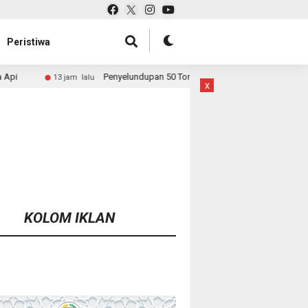
Peristiwa
Penyelundupan 50 Ton Pasir Timah ke Malaysia Dibongkar, Bareskrim Buru
u
x
KOLOM IKLAN