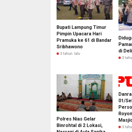
Bupati Lampung Timur
Pimpin Upacara Hari
Didug
Pramuka ke 61 di Bandar
Paman
Sribhawono
di Del
3 tahun lalu
3 tahu
Danra
01/Se
Perso
Royon
Polres Nias Gelar
Masjid
Binrohtal di 2 Lokasi,
3 tahu
Nasrani di Aula Sanika