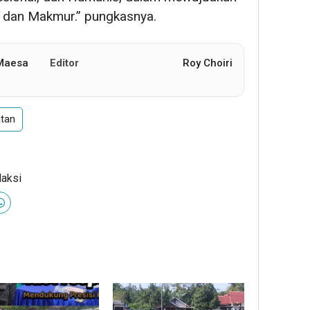
l, dan Makmur.” pungkasnya.
 Maesa
Editor
Roy Choiri
atan
daksi