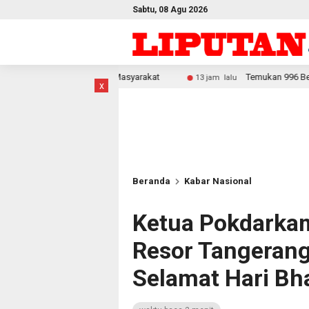
Sabtu, 08 Agu 2026
onomi Masyarakat
Temukan 996 Benda Menyerupai Senjata d
13 jam lalu
x
Beranda
Kabar Nasional
Ketua Pokdarka
Resor Tangerang
Selamat Hari Bh