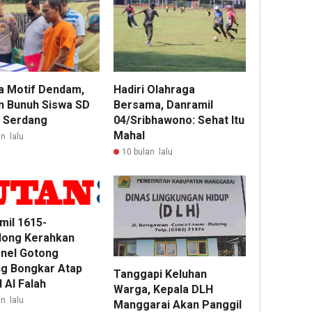
a Motif Dendam,
Hadiri Olahraga
 Bunuh Siswa SD
Bersama, Danramil
i Serdang
04/Sribhawono: Sehat Itu
Mahal
n lalu
10 bulan lalu
mil 1615-
long Kerahkan
nel Gotong
g Bongkar Atap
Tanggapi Keluhan
 Al Falah
Warga, Kepala DLH
n lalu
Manggarai Akan Panggil