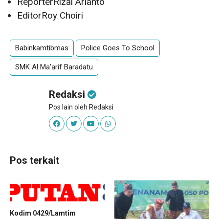
Reporter
Rizal Arianto
Editor
Roy Choiri
Babinkamtibmas
Police Goes To School
SMK Al Ma’arif Baradatu
Redaksi
Pos lain oleh Redaksi
Pos terkait
Kodim 0429/Lamtim