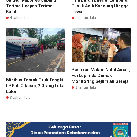
Saluyu, Kapolres Subang
Pria Baruh Baya di Lampura
Terima Ucapan Terima
Tusuk Adik Kandung Hingga
Kasih
Tewas
4 tahun lalu
1 tahun lalu
Pastikan Malam Natal Aman,
Forkopimda Demak
Minibus Tabrak Truk Tangki
Monitoring Sejumlah Gereja
LPG di Cilacap, 2 Orang Luka
2 tahun lalu
Luka
3 tahun lalu