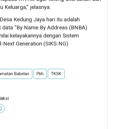
 Keluarga,” jelasnya.
 Desa Kedung Jaya hari itu adalah
kait data “By Name By Addreas (BNBA)
nilai kelayakannya dengan Sistem
l-Next Generation (SIKS-NG)
amatan Babelan
Pkh
TKSK
daksi