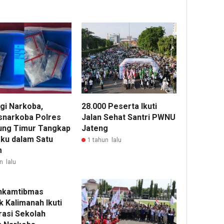
gi Narkoba,
28.000 Peserta Ikuti
snarkoba Polres
Jalan Sehat Santri PWNU
ng Timur Tangkap
Jateng
aku dalam Satu
1 tahun lalu
m
n lalu
nkamtibmas
k Kalimanah Ikuti
rasi Sekolah