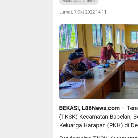
waktu baca 2 menit
Jumat, 7 Okt 2022 14:11
BEKASI, L86News.com
– Tena
(TKSK) Kecamatan Babelan, B
Keluarga Harapan (PKH) di De