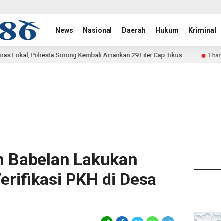
News
Nasional
Daerah
Hukum
Kriminal
ng Kembali Amankan 29 Liter Cap Tikus
Satgas Yonif 2 Mar
1 hari lalu
 Babelan Lakukan
rifikasi PKH di Desa