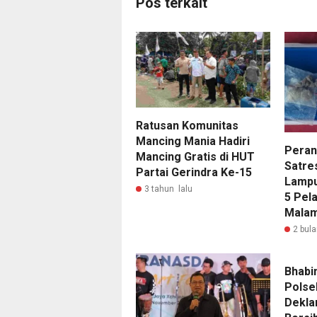
Pos terkait
Ratusan Komunitas
Mancing Mania Hadiri
Peran
Mancing Gratis di HUT
Satre
Partai Gerindra Ke-15
Lampu
3 tahun lalu
5 Pel
Mala
2 bula
Bhabi
Polse
Dekla