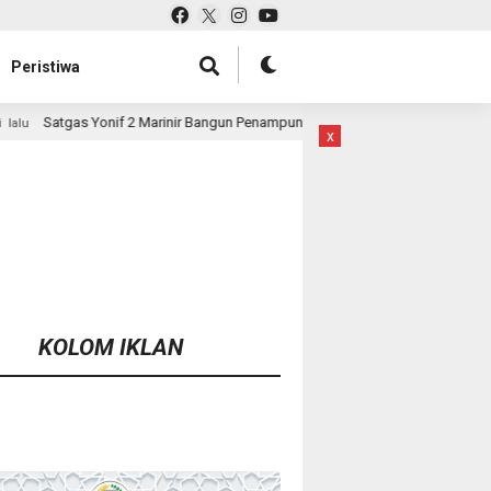
Peristiwa
inir Bangun Penampungan Air Bersama Masyarakat Pasir Putih
1 hari l
x
KOLOM IKLAN