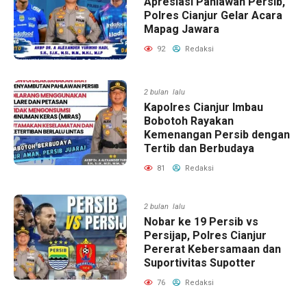
Apresiasi Pahlawan Persib,
Polres Cianjur Gelar Acara
Mapag Jawara
92
Redaksi
2 bulan lalu
Kapolres Cianjur Imbau
Bobotoh Rayakan
Kemenangan Persib dengan
Tertib dan Berbudaya
81
Redaksi
2 bulan lalu
Nobar ke 19 Persib vs
Persijap, Polres Cianjur
Pererat Kebersamaan dan
Suportivitas Supotter
76
Redaksi