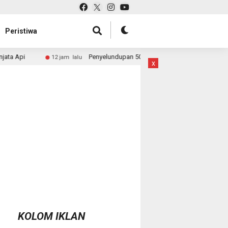
Peristiwa
Penyelundupan 50 Ton Pasir Timah ke Malaysia Dibongkar, Bareskrim Buru
u
x
KOLOM IKLAN