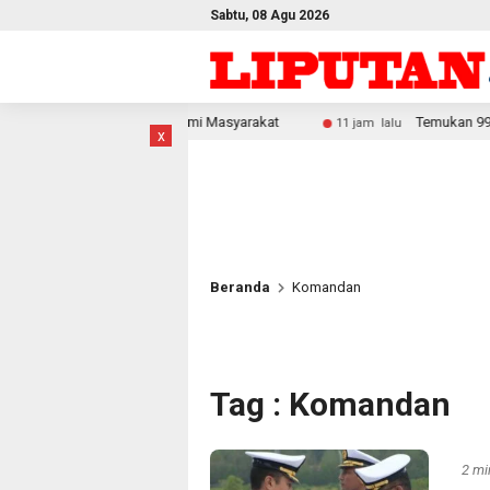
Sabtu, 08 Agu 2026
onomi Masyarakat
Temukan 996 Benda Menyerupai Senjata 
11 jam lalu
x
Beranda
Komandan
Tag : Komandan
2 mi