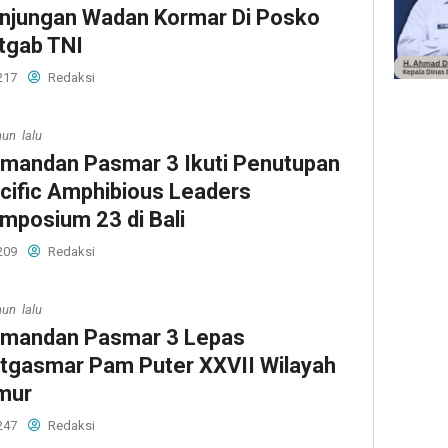
njungan Wadan Kormar Di Posko
tgab TNI
217
Redaksi
hun lalu
mandan Pasmar 3 Ikuti Penutupan
cific Amphibious Leaders
mposium 23 di Bali
209
Redaksi
hun lalu
mandan Pasmar 3 Lepas
tgasmar Pam Puter XXVII Wilayah
mur
247
Redaksi