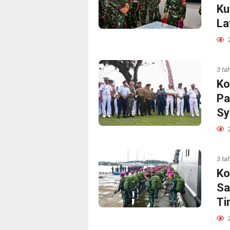
Ku
La
3 ta
Ko
Pa
Sy
3 ta
Ko
Sa
Ti