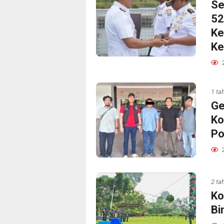
Se
52
Ke
Ke
1 ta
Ge
Ko
Po
2 ta
Ko
Bi