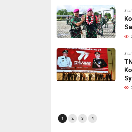
3 ta
Ko
Sa
3 ta
TN
Ko
Sy
1
2
3
4