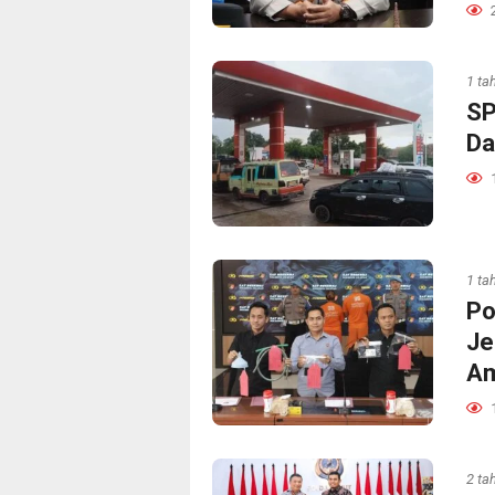
1 ta
SP
Da
1 ta
Po
Je
A
2 ta