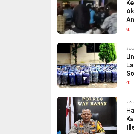
Ke
Ak
An
3 bu
Un
La
So
3 bu
Ha
Ka
Ill