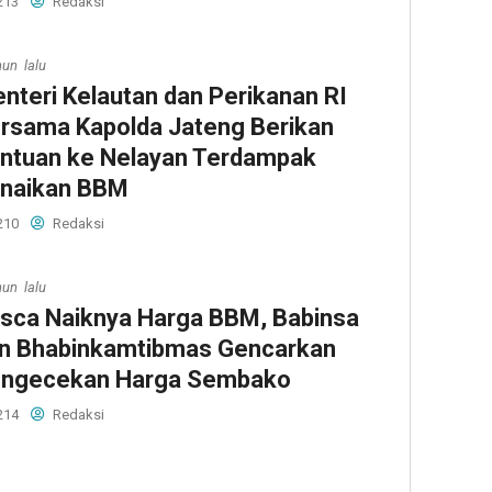
213
Redaksi
hun lalu
nteri Kelautan dan Perikanan RI
rsama Kapolda Jateng Berikan
ntuan ke Nelayan Terdampak
naikan BBM
210
Redaksi
hun lalu
sca Naiknya Harga BBM, Babinsa
n Bhabinkamtibmas Gencarkan
ngecekan Harga Sembako
214
Redaksi