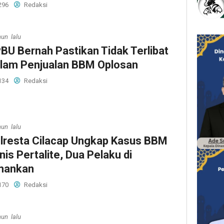
296
Redaksi
hun lalu
BU Bernah Pastikan Tidak Terlibat
lam Penjualan BBM Oplosan
134
Redaksi
hun lalu
lresta Cilacap Ungkap Kasus BBM
nis Pertalite, Dua Pelaku di
mankan
170
Redaksi
hun lalu