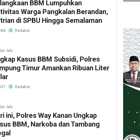
langkaan BBM Lumpuhkan
tivitas Warga Pangkalan Berandan,
trian di SPBU Hingga Semalaman
184
Redaksi
lan lalu
gkap Kasus BBM Subsidi, Polres
mpung Timur Amankan Ribuan Liter
lar
337
Redaksi
lan lalu
ri ini, Polres Way Kanan Ungkap
sus BBM, Narkoba dan Tambang
egal