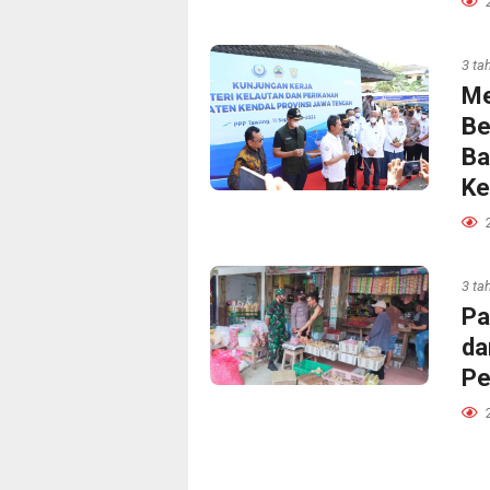
3 ta
Me
Be
Ba
Ke
3 ta
Pa
da
Pe