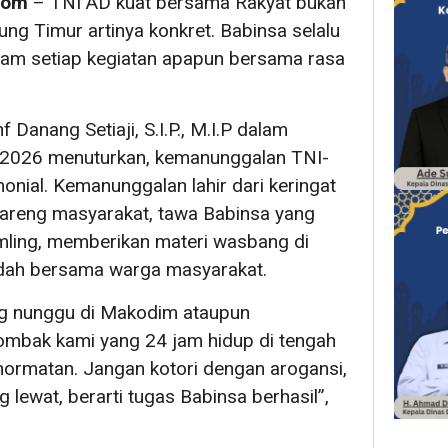
com
– TNI AD kuat bersama Rakyat bukan
ng Timur artinya konkret. Babinsa selalu
alam setiap kegiatan apapun bersama rasa
Danang Setiaji, S.I.P., M.I.P dalam
 2026 menuturkan, kemanunggalan TNI-
emonial. Kemanunggalan lahir dari keringat
areng masyarakat, tawa Babinsa yang
mling, memberikan materi wasbang di
adah bersama warga masyarakat.
ang nunggu di Makodim ataupun
tombak kami yang 24 jam hidup di tengah
kehormatan. Jangan kotori dengan arogansi,
g lewat, berarti tugas Babinsa berhasil”,