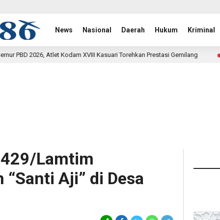
News
Nasional
Daerah
Hukum
Kriminal
m XVIII Kasuari Torehkan Prestasi Gemilang
Rehab Jembat
8 jam lalu
0429/Lamtim
“Santi Aji” di Desa