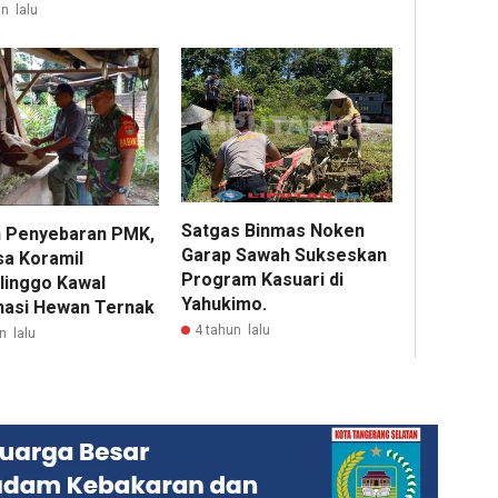
n lalu
Satgas Binmas Noken
 Penyebaran PMK,
Garap Sawah Sukseskan
sa Koramil
Program Kasuari di
linggo Kawal
Yahukimo.
nasi Hewan Ternak
4 tahun lalu
n lalu