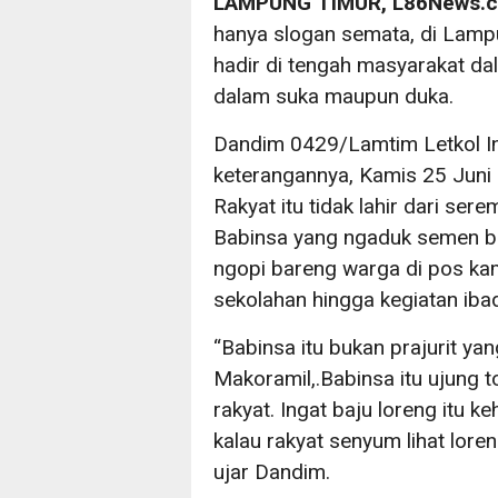
LAMPUNG TIMUR, L86News.
hanya slogan semata, di Lampu
hadir di tengah masyarakat d
dalam suka maupun duka.
Dandim 0429/Lamtim Letkol Inf 
keterangannya, Kamis 25 Juni
Rakyat itu tidak lahir dari ser
Babinsa yang ngaduk semen b
ngopi bareng warga di pos ka
sekolahan hingga kegiatan ib
“Babinsa itu bukan prajurit y
Makoramil,.Babinsa itu ujung 
rakyat. Ingat baju loreng itu 
kalau rakyat senyum lihat loren
ujar Dandim.