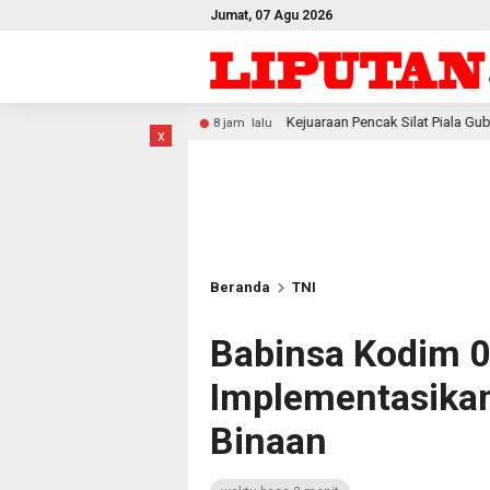
Jumat, 07 Agu 2026
Kejuaraan Pencak Silat Piala Gubernur PBD 2026, Atlet Koda
8 jam lalu
x
Beranda
TNI
Babinsa Kodim 
Implementasikan 
Binaan