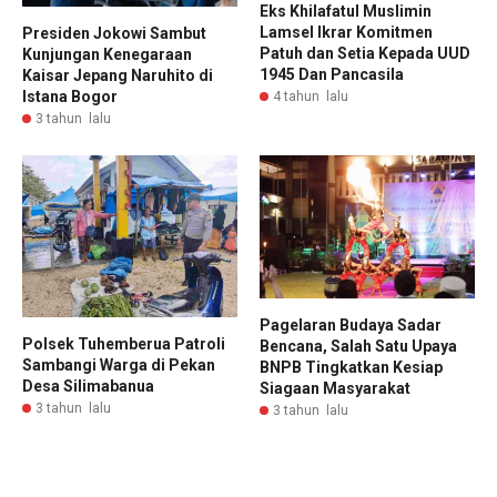
Eks Khilafatul Muslimin
Lamsel Ikrar Komitmen
Presiden Jokowi Sambut
Patuh dan Setia Kepada UUD
Kunjungan Kenegaraan
1945 Dan Pancasila
Kaisar Jepang Naruhito di
Istana Bogor
4 tahun lalu
3 tahun lalu
Pagelaran Budaya Sadar
Polsek Tuhemberua Patroli
Bencana, Salah Satu Upaya
Sambangi Warga di Pekan
BNPB Tingkatkan Kesiap
Desa Silimabanua
Siagaan Masyarakat
3 tahun lalu
3 tahun lalu