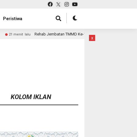
Peristiwa
mbatan TMMD Ke-129 Kodim 1807/Sorsel Hampir Rampung, Perkuat Akses da
x
KOLOM IKLAN