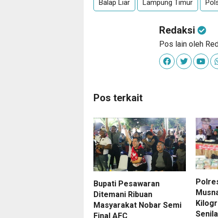
Balap Liar
Lampung Timur
Pol
Redaksi
Pos lain oleh Re
Pos terkait
Polre
Bupati Pesawaran
Musna
Ditemani Ribuan
Kilog
Masyarakat Nobar Semi
Senila
Final AFC