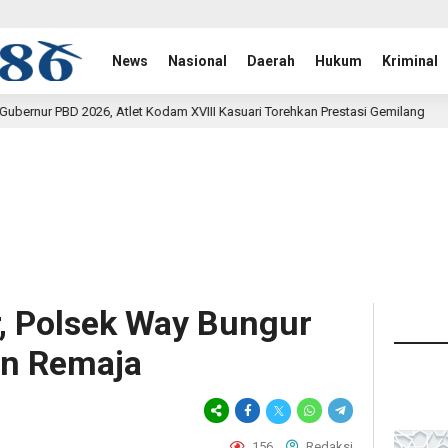
News
Nasional
Daerah
Hukum
Kriminal
dam XVIII Kasuari Torehkan Prestasi Gemilang
Rehab Je
21 menit lalu
r, Polsek Way Bungur
n Remaja
156
Redaksi