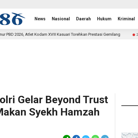
News
Nasional
Daerah
Hukum
Kriminal
III Kasuari Torehkan Prestasi Gemilang
Rehab Jembatan 
23 jam lalu
Polri Gelar Beyond Trust
 Makan Syekh Hamzah