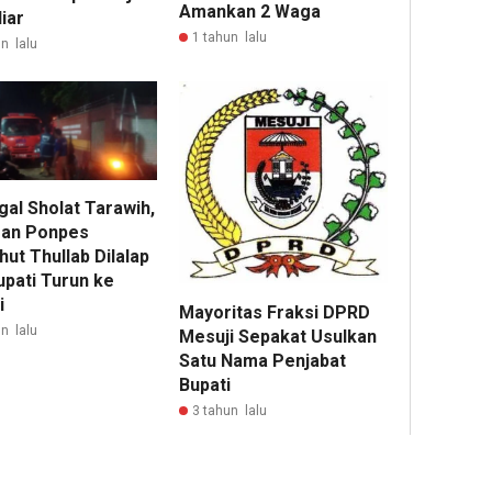
Amankan 2 Waga
liar
1 tahun lalu
n lalu
gal Sholat Tarawih,
an Ponpes
ut Thullab Dilalap
upati Turun ke
i
Mayoritas Fraksi DPRD
n lalu
Mesuji Sepakat Usulkan
Satu Nama Penjabat
Bupati
3 tahun lalu