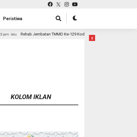
Peristiwa
TMMD Ke-129 Kodim 1807/Sorsel Hampir Rampung, Perkuat Akses dan Tingk
x
KOLOM IKLAN