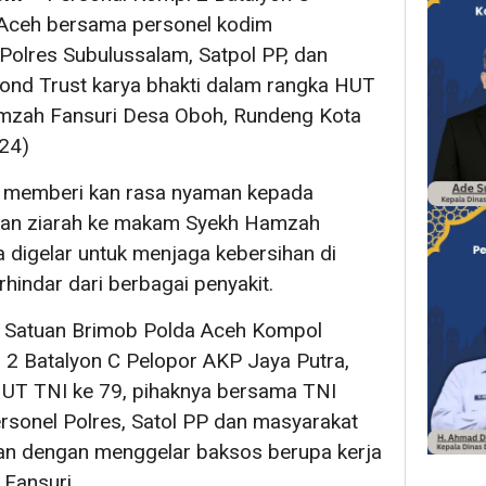
 Aceh bersama personel kodim
Polres Subulussalam, Satpol PP, dan
nd Trust karya bhakti dalam rangka HUT
mzah Fansuri Desa Oboh, Rundeng Kota
24)
na memberi kan rasa nyaman kepada
kan ziarah ke makam Syekh Hamzah
ga digelar untuk menjaga kebersihan di
hindar dari berbagai penyakit.
 Satuan Brimob Polda Aceh Kompol
i 2 Batalyon C Pelopor AKP Jaya Putra,
T TNI ke 79, pihaknya bersama TNI
sonel Polres, Satol PP dan masyarakat
an dengan menggelar baksos berupa kerja
 Fansuri