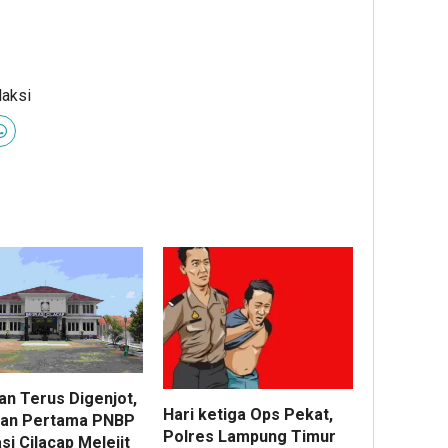
daksi
an Terus Digenjot,
Hari ketiga Ops Pekat,
lan Pertama PNBP
Polres Lampung Timur
si Cilacap Melejit