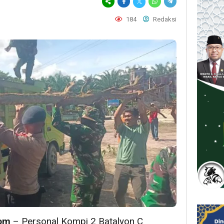
184
Redaksi
om
– Personal Kompi 2 Batalyon C