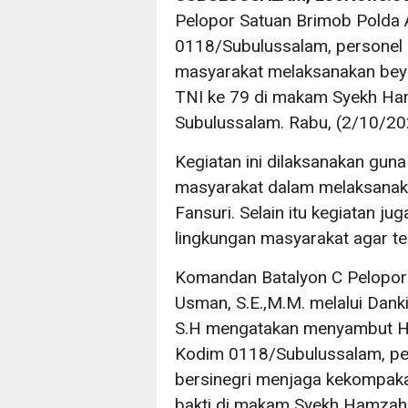
Pelopor Satuan Brimob Polda
0118/Subulussalam, personel 
masyarakat melaksanakan beyo
TNI ke 79 di makam Syekh Ha
Subulussalam. Rabu, (2/10/20
Kegiatan ini dilaksanakan gu
masyarakat dalam melaksana
Fansuri. Selain itu kegiatan ju
lingkungan masyarakat agar ter
Komandan Batalyon C Pelopor
Usman, S.E.,M.M. melalui Dank
S.H mengatakan menyambut HU
Kodim 0118/Subulussalam, per
bersinegri menjaga kekompak
bakti di makam Syekh Hamzah