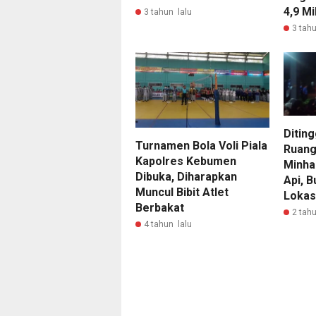
4,9 Mi
3 tahun lalu
3 tahu
Diting
Turnamen Bola Voli Piala
Ruang
Kapolres Kebumen
Minhah
Dibuka, Diharapkan
Api, B
Muncul Bibit Atlet
Lokas
Berbakat
2 tahu
4 tahun lalu