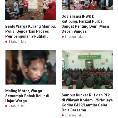
Sosialisasi IPWK Di
Katibung, Farizal Purba :
Sangat Penting Demi Masa
Bantu Warga Kurang Mampu,
Depan Bangsa
Polisi Gencarkan Proses
Pembangunan 9 Rutilahu
3 tahun lalu
3 tahun lalu
Maling Motor, Warga
Sambut Kunker RI 1 dan RI 2
Semampir Babak Belur di
di Wilayah Kodam II/Sriwijaya
Hajar Warga
Kodim 0429/Lamtim Gelar
2 tahun lalu
Do’a Bersama
2 tahun lalu