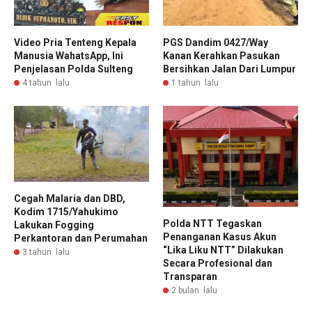
Video Pria Tenteng Kepala
PGS Dandim 0427/Way
Manusia WahatsApp, Ini
Kanan Kerahkan Pasukan
Penjelasan Polda Sulteng
Bersihkan Jalan Dari Lumpur
4 tahun lalu
1 tahun lalu
Cegah Malaria dan DBD,
Kodim 1715/Yahukimo
Polda NTT Tegaskan
Lakukan Fogging
Penanganan Kasus Akun
Perkantoran dan Perumahan
“Lika Liku NTT” Dilakukan
3 tahun lalu
Secara Profesional dan
Transparan
2 bulan lalu