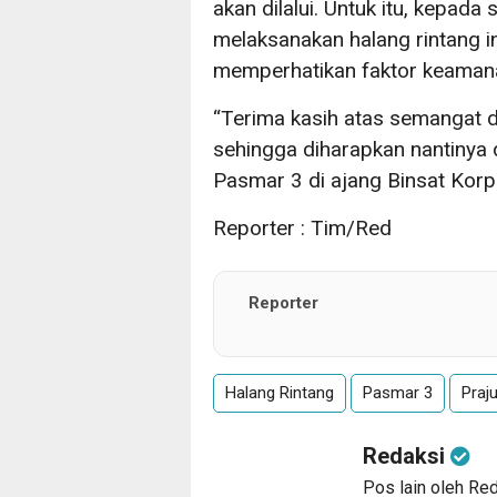
akan dilalui. Untuk itu, kepada
melaksanakan halang rintang i
memperhatikan faktor keamana
“Terima kasih atas semangat d
sehingga diharapkan nantiny
Pasmar 3 di ajang Binsat Korp
Reporter : Tim/Red
Reporter
Halang Rintang
Pasmar 3
Praju
Redaksi
Pos lain oleh Re