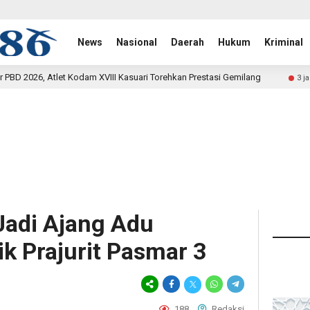
News
Nasional
Daerah
Hukum
Kriminal
II Kasuari Torehkan Prestasi Gemilang
Rehab Jembatan TM
3 jam lalu
Jadi Ajang Adu
k Prajurit Pasmar 3
188
Redaksi