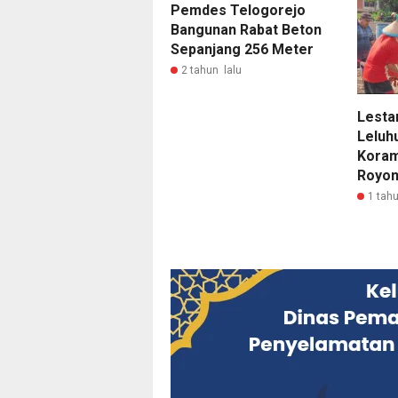
Pemdes Telogorejo
Bangunan Rabat Beton
Sepanjang 256 Meter
2 tahun lalu
Lesta
Leluh
Koram
Royon
1 tahu