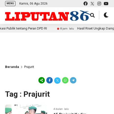
Kamis, 06 Agu 2026
MENU
ik tentang Peran DPD RI
Hasil Riset Ungkap Dampak Posit
8 jam lalu
Beranda
Prajurit
Tag : Prajurit
4 bulan lalu