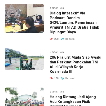
1 tahun lalu
Dialog Interaktif Via
Podcast, Dandim
0429/Lamtim: Penerimaan
Prajurit TNI AD Gratis Tidak
Dipungut Biaya
298
Redaksi
2 tahun lalu
206 Prajurit Muda Siap Awaki
dan Perkuat Pangkalan TNI
AL di Wilayah Kerja
Koarmada III
188
Redaksi
2 tahun lalu
Halang Rintang Jadi Ajang
Adu Ketangkasan Fisik