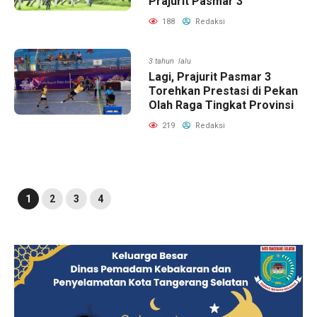
Prajurit Pasmar 3
188
Redaksi
3 tahun lalu
Lagi, Prajurit Pasmar 3
Torehkan Prestasi di Pekan
Olah Raga Tingkat Provinsi
219
Redaksi
1
2
3
4