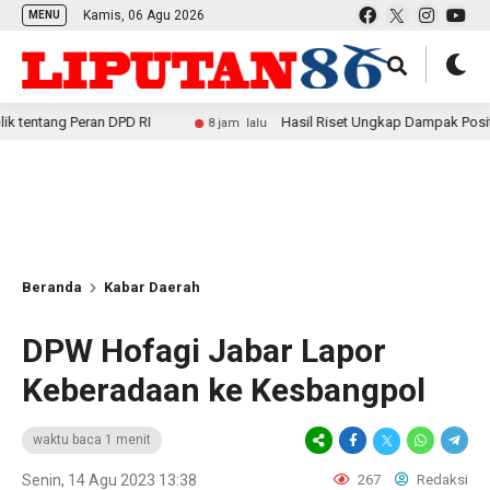
Kamis, 06 Agu 2026
MENU
 Peran DPD RI
Hasil Riset Ungkap Dampak Positif MBG ba
8 jam lalu
Beranda
Kabar Daerah
DPW Hofagi Jabar Lapor
Keberadaan ke Kesbangpol
waktu baca 1 menit
Senin, 14 Agu 2023 13:38
267
Redaksi