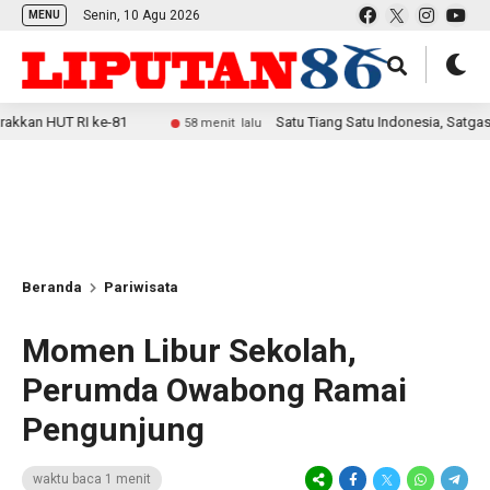
Senin, 10 Agu 2026
MENU
HUT RI ke-81
Satu Tiang Satu Indonesia, Satgas Yonif
58 menit lalu
Beranda
Pariwisata
Momen Libur Sekolah,
Perumda Owabong Ramai
Pengunjung
waktu baca 1 menit