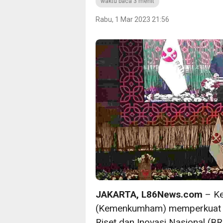
waktu baca 3 menit
Rabu, 1 Mar 2023 21:56
JAKARTA, L86News.com
– Ke
(Kemenkumham) memperkuat si
Riset dan Inovasi Nasional (B