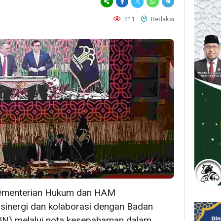
211
Redaksi
menterian Hukum dan HAM
nergi dan kolaborasi dengan Badan
RIN) melalui nota kesepahaman dalam