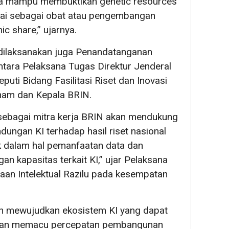
ita mampu membuktikan genetic resources
pakai sebagai obat atau pengembangan
ic share,” ujarnya.
ilaksanakan juga Penandatanganan
ntara Pelaksana Tugas Direktur Jenderal
puti Bidang Fasilitasi Riset dan Inovasi
ham dan Kepala BRIN.
ebagai mitra kerja BRIN akan mendukung
ungan KI terhadap hasil riset nasional
ik dalam hal pemanfaatan data dan
n kapasitas terkait KI,” ujar Pelaksana
aan Intelektual Razilu pada kesempatan
kan mewujudkan ekosistem KI yang dapat
n dan memacu percepatan pembangunan