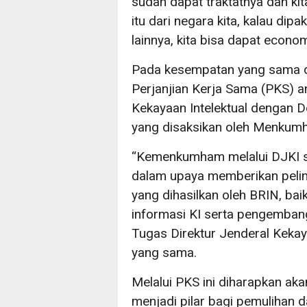
sudah dapat traktatnya dan k
itu dari negara kita, kalau di
lainnya, kita bisa dapat econom
Pada kesempatan yang sama d
Perjanjian Kerja Sama (PKS) a
Kekayaan Intelektual dengan De
yang disaksikan oleh Menkum
“Kemenkumham melalui DJKI s
dalam upaya memberikan pelind
yang dihasilkan oleh BRIN, ba
informasi KI serta pengembanga
Tugas Direktur Jenderal Kekay
yang sama.
Melalui PKS ini diharapkan a
menjadi pilar bagi pemuliha