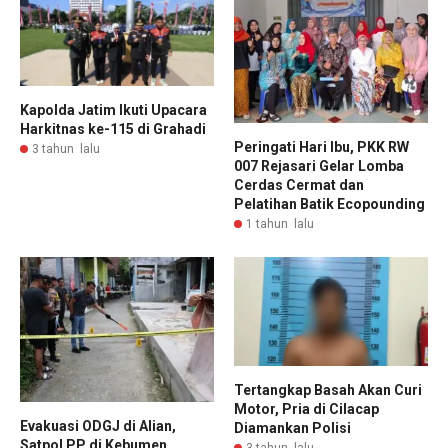
Kapolda Jatim Ikuti Upacara
Harkitnas ke-115 di Grahadi
Peringati Hari Ibu, PKK RW
3 tahun lalu
007 Rejasari Gelar Lomba
Cerdas Cermat dan
Pelatihan Batik Ecopounding
1 tahun lalu
Tertangkap Basah Akan Curi
Motor, Pria di Cilacap
Evakuasi ODGJ di Alian,
Diamankan Polisi
Satpol PP di Kebumen
3 tahun lalu