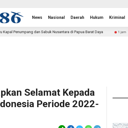
News
Nasional
Daerah
Hukum
Kriminal
buk Nusantara di Papua Barat Daya
TMMD Ke-129 Tuntask
1 jam lalu
apkan Selamat Kepada
donesia Periode 2022-