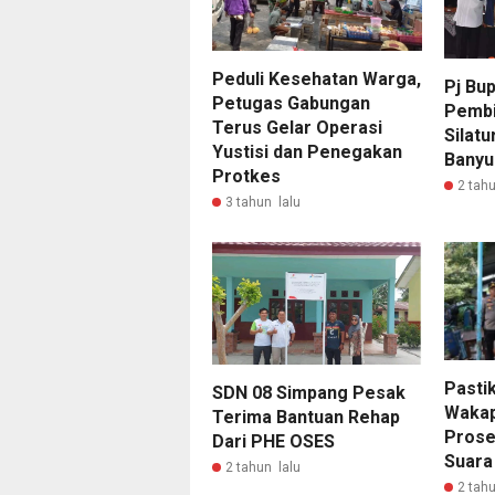
Peduli Kesehatan Warga,
Pj Bup
Petugas Gabungan
Pembi
Terus Gelar Operasi
Silat
Yustisi dan Penegakan
Bany
Protkes
2 tahu
3 tahun lalu
Pasti
SDN 08 Simpang Pesak
Wakap
Terima Bantuan Rehap
Prose
Dari PHE OSES
Suara
2 tahun lalu
2 tahu