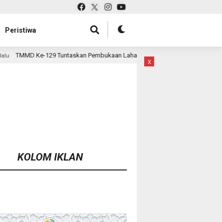
Peristiwa
an Pembukaan Lahan 1 Hektar, Siap Ditanami untuk Perkuat Ketahanan Pang
x
KOLOM IKLAN