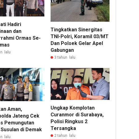
ati Hadiri
Tingkatkan Sinergitas
naan dan
TNI-Polri, Koramil 03/MT
urrahmi Ormas Se-
Dan Polsek Gelar Apel
umas
Gabungan
n lalu
3 tahun lalu
Ungkap Komplotan
kan Aman,
Curanmor di Surabaya,
olda Jateng Cek
Polisi Ringkus 2
s Pemungutan
Tersangka
 Susulan di Demak
2 tahun lalu
n lalu