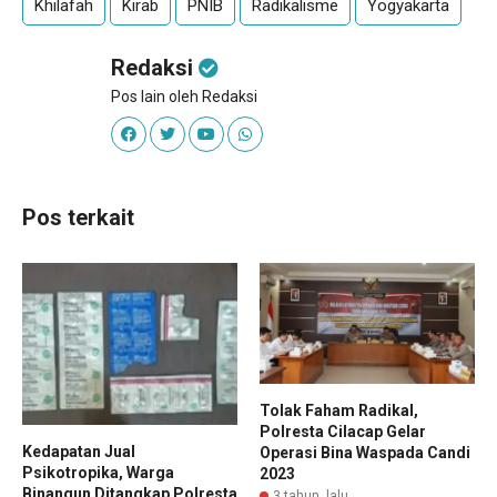
Khilafah
Kirab
PNIB
Radikalisme
Yogyakarta
Redaksi
Pos lain oleh Redaksi
Pos terkait
Tolak Faham Radikal,
Polresta Cilacap Gelar
Kedapatan Jual
Operasi Bina Waspada Candi
Psikotropika, Warga
2023
Binangun Ditangkap Polresta
3 tahun lalu