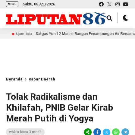
Sabtu, 08 Agu 2026
MENU
Satgas Yonif 2 Marinir Bangun Penampungan Air Bersama Masyarakat Pas
lalu
Beranda
Kabar Daerah
Tolak Radikalisme dan
Khilafah, PNIB Gelar Kirab
Merah Putih di Yogya
waktu baca 3 menit