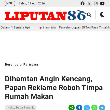
Sabtu, 08 Agu 2026
MENU
Senjata Api
Penyelundupan 50 Ton Pasir Timah ke Malaysi
3 jam lalu
Beranda
Peristiwa
Dihamtan Angin Kencang,
Papan Reklame Roboh Timpa
Rumah Makan
waktu baca 1 menit