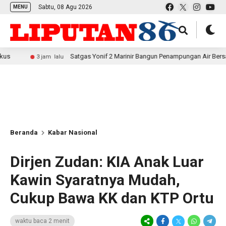
Sabtu, 08 Agu 2026
MENU
Satgas Yonif 2 Marinir Bangun Penampungan Air Bersama Masyarak
3 jam lalu
Beranda
Kabar Nasional
Dirjen Zudan: KIA Anak Luar
Kawin Syaratnya Mudah,
Cukup Bawa KK dan KTP Ortu
waktu baca 2 menit