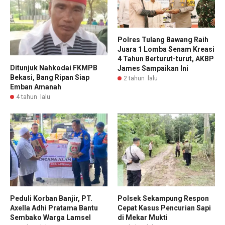
Polres Tulang Bawang Raih
Juara 1 Lomba Senam Kreasi
4 Tahun Berturut-turut, AKBP
Ditunjuk Nahkodai FKMPB
James Sampaikan Ini
Bekasi, Bang Ripan Siap
2 tahun lalu
Emban Amanah
4 tahun lalu
Peduli Korban Banjir, PT.
Polsek Sekampung Respon
Axella Adhi Pratama Bantu
Cepat Kasus Pencurian Sapi
Sembako Warga Lamsel
di Mekar Mukti