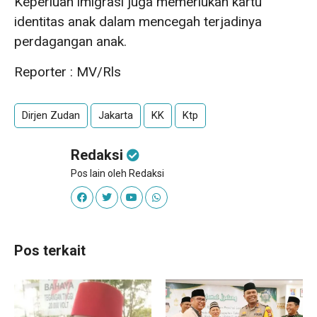
Keperluan imigrasi juga memerlukan kartu
identitas anak dalam mencegah terjadinya
perdagangan anak.
Reporter : MV/Rls
Dirjen Zudan
Jakarta
KK
Ktp
Redaksi
Pos lain oleh Redaksi
Pos terkait