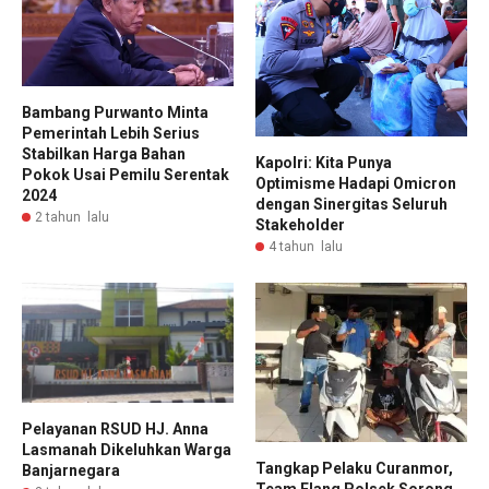
Bambang Purwanto Minta
Pemerintah Lebih Serius
Stabilkan Harga Bahan
Kapolri: Kita Punya
Pokok Usai Pemilu Serentak
Optimisme Hadapi Omicron
2024
dengan Sinergitas Seluruh
2 tahun lalu
Stakeholder
4 tahun lalu
Pelayanan RSUD HJ. Anna
Lasmanah Dikeluhkan Warga
Tangkap Pelaku Curanmor,
Banjarnegara
Team Elang Polsek Sorong