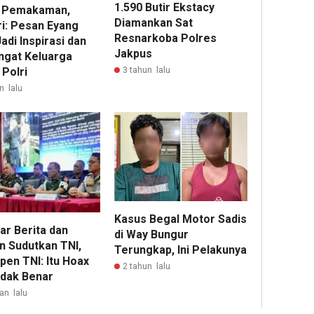
1.590 Butir Ekstacy
i Pemakaman,
Diamankan Sat
ri: Pesan Eyang
Resnarkoba Polres
adi Inspirasi dan
Jakpus
gat Keluarga
3 tahun lalu
 Polri
n lalu
Kasus Begal Motor Sadis
ar Berita dan
di Way Bungur
n Sudutkan TNI,
Terungkap, Ini Pelakunya
pen TNI: Itu Hoax
2 tahun lalu
idak Benar
an lalu