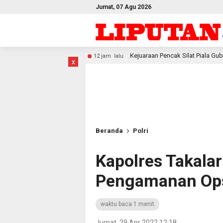
Jumat, 07 Agu 2026
Kejuaraan Pencak Silat Piala Gubernur PBD 2026, Atlet K
12 jam lalu
x
Beranda
Polri
Kapolres Takala
Pengamanan Ops
waktu baca 1 menit
Jumat, 29 Apr 2022 12:18