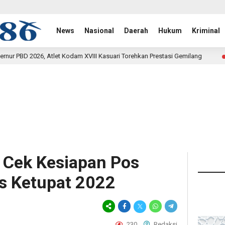
News
Nasional
Daerah
Hukum
Kriminal
odam XVIII Kasuari Torehkan Prestasi Gemilang
Rehab Jem
12 jam lalu
r Cek Kesiapan Pos
 Ketupat 2022
230
Redaksi