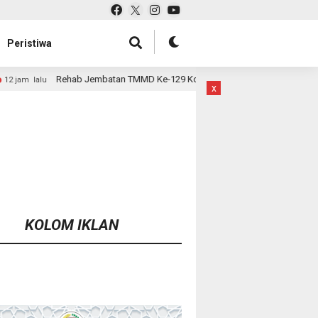
Peristiwa
batan TMMD Ke-129 Kodim 1807/Sorsel Hampir Rampung, Perkuat Akses dan
x
KOLOM IKLAN