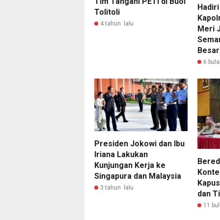
Tim Tangani PETI di Buol
Hadir
Tolitoli
Kapol
4 tahun lalu
Meri J
Seman
Besar
6 bula
Presiden Jokowi dan Ibu
Iriana Lakukan
Bered
Kunjungan Kerja ke
Konte
Singapura dan Malaysia
Kapus
3 tahun lalu
dan T
11 bul