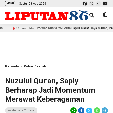
Sabtu, 08 Agu 2026
MENU
Polwan Run 2026 Polda Papua Barat Daya Meriah, Pererat Keber
7 menit lalu
Beranda
Kabar Daerah
Nuzulul Qur’an, Saply
Berharap Jadi Momentum
Merawat Keberagaman
waktu baca 2 menit