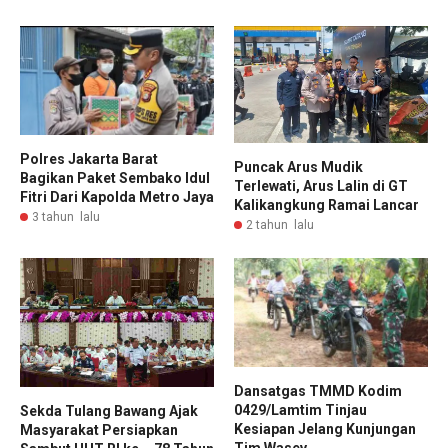
Polres Jakarta Barat
Puncak Arus Mudik
Bagikan Paket Sembako Idul
Terlewati, Arus Lalin di GT
Fitri Dari Kapolda Metro Jaya
Kalikangkung Ramai Lancar
3 tahun lalu
2 tahun lalu
Dansatgas TMMD Kodim
0429/Lamtim Tinjau
Sekda Tulang Bawang Ajak
Kesiapan Jelang Kunjungan
Masyarakat Persiapkan
Tim Wasev