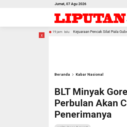
Jumat, 07 Agu 2026
Kejuaraan Pencak Silat Piala Gubernur PBD 2026, Atlet K
19 jam lalu
x
Beranda
Kabar Nasional
BLT Minyak Gore
Perbulan Akan Ca
Penerimanya