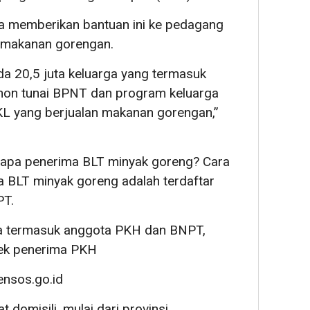
uga memberikan bantuan ini ke pedagang
n makanan gorengan.
da 20,5 juta keluarga yang termasuk
non tunai BPNT dan program keluarga
KL yang berjualan makanan gorengan,”
iapa penerima BLT minyak goreng? Cara
a BLT minyak goreng adalah terdaftar
PT.
a termasuk anggota PKH dan BNPT,
cek penerima PKH
nsos.go.id
 domisili, mulai dari provinsi,