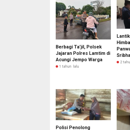
Lantik
Himba
Berbagi Ta’jil, Polsek
Panwa
Jajaran Polres Lamtim di
Sribh
Acungi Jempo Warga
2 tahu
1 tahun lalu
Polisi Penolong