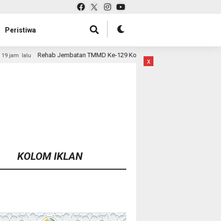
Peristiwa
batan TMMD Ke-129 Kodim 1807/Sorsel Hampir Rampung, Perkuat Akses dan
x
KOLOM IKLAN