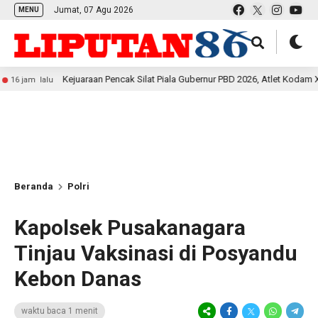
Jumat, 07 Agu 2026
MENU
Kejuaraan Pencak Silat Piala Gubernur PBD 2026, Atlet Kodam XVIII Kasua
alu
Beranda
Polri
Kapolsek Pusakanagara
Tinjau Vaksinasi di Posyandu
Kebon Danas
waktu baca 1 menit