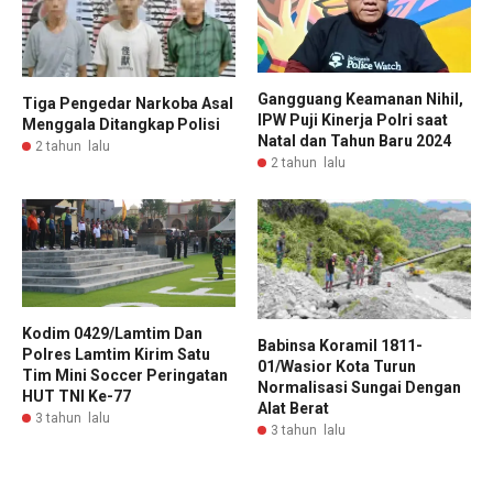
Gangguang Keamanan Nihil,
Tiga Pengedar Narkoba Asal
IPW Puji Kinerja Polri saat
Menggala Ditangkap Polisi
Natal dan Tahun Baru 2024
2 tahun lalu
2 tahun lalu
Kodim 0429/Lamtim Dan
Babinsa Koramil 1811-
Polres Lamtim Kirim Satu
01/Wasior Kota Turun
Tim Mini Soccer Peringatan
Normalisasi Sungai Dengan
HUT TNI Ke-77
Alat Berat
3 tahun lalu
3 tahun lalu