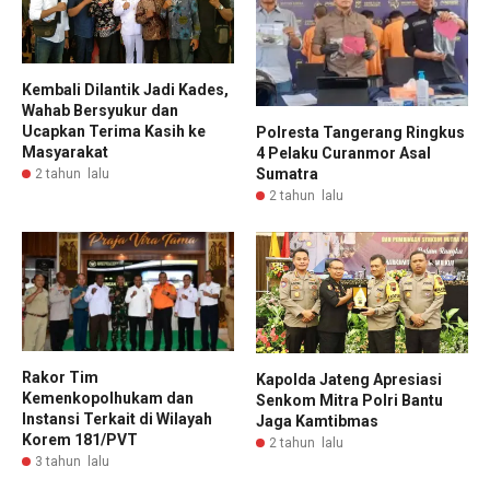
Kembali Dilantik Jadi Kades,
Wahab Bersyukur dan
Ucapkan Terima Kasih ke
Polresta Tangerang Ringkus
Masyarakat
4 Pelaku Curanmor Asal
Sumatra
2 tahun lalu
2 tahun lalu
Rakor Tim
Kapolda Jateng Apresiasi
Kemenkopolhukam dan
Senkom Mitra Polri Bantu
Instansi Terkait di Wilayah
Jaga Kamtibmas
Korem 181/PVT
2 tahun lalu
3 tahun lalu