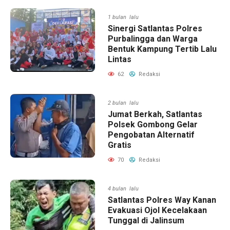
1 bulan lalu
Sinergi Satlantas Polres
Purbalingga dan Warga
Bentuk Kampung Tertib Lalu
Lintas
62
Redaksi
2 bulan lalu
Jumat Berkah, Satlantas
Polsek Gombong Gelar
Pengobatan Alternatif
Gratis
70
Redaksi
4 bulan lalu
Satlantas Polres Way Kanan
Evakuasi Ojol Kecelakaan
Tunggal di Jalinsum