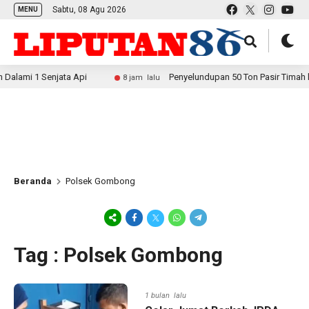
Sabtu, 08 Agu 2026
MENU
lami 1 Senjata Api
Penyelundupan 50 Ton Pasir Timah ke 
8 jam lalu
Beranda
Polsek Gombong
Tag : Polsek Gombong
1 bulan lalu