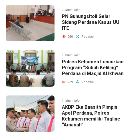
1 tahun lalu
PN Gunungsitoli Gelar
Sidang Perdana Kasus UU
ITE
260
Redaksi
1 tahun lalu
Polres Kebumen Luncurkan
Program “Subuh Keliling”
Perdana di Masjid Al Ikhwan
239
Redaksi
1 tahun lalu
AKBP Eka Baasith Pimpin
Apel Perdana, Polres
Kebumen memiliki Tagline
“Amanah”