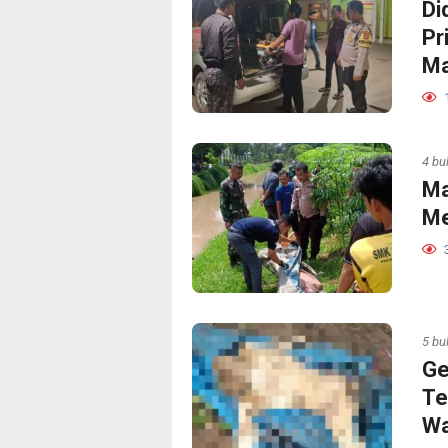
Di
Pr
Ma
4 bu
Ma
Me
5 bu
Ge
Te
W