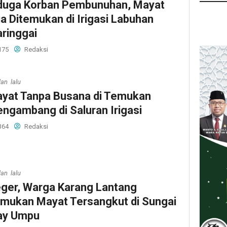
duga Korban Pembunuhan, Mayat
ia Ditemukan di Irigasi Labuhan
ringgai
175
Redaksi
lan lalu
yat Tanpa Busana di Temukan
ngambang di Saluran Irigasi
364
Redaksi
lan lalu
ger, Warga Karang Lantang
mukan Mayat Tersangkut di Sungai
ay Umpu