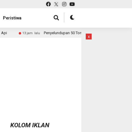
Peristiwa
nyelundupan 50 Ton Pasir Timah ke Malaysia Dibongkar, Bareskrim Buru Akto
x
KOLOM IKLAN