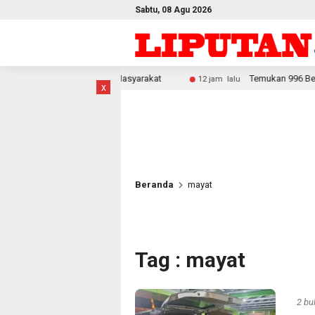
Sabtu, 08 Agu 2026
 Masyarakat
Temukan 996 Benda Menyerupai Senjata di Ja
12 jam lalu
x
Beranda
mayat
Tag : mayat
2 bu