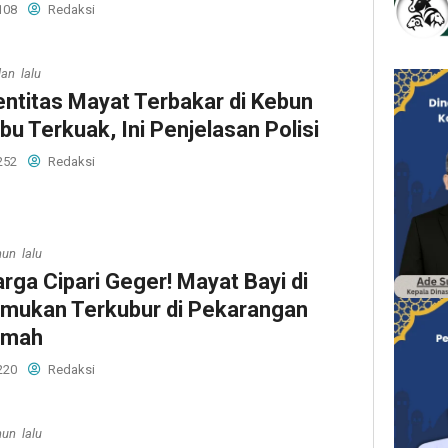
108
Redaksi
lan lalu
entitas Mayat Terbakar di Kebun
bu Terkuak, Ini Penjelasan Polisi
252
Redaksi
hun lalu
rga Cipari Geger! Mayat Bayi di
mukan Terkubur di Pekarangan
umah
220
Redaksi
hun lalu