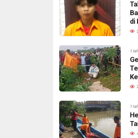
Ta
Ba
di
1 ta
Ge
Te
Ke
1 ta
He
Ta