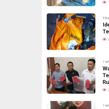
9 bu
Id
Te
1 ta
Wa
Te
R
1 ta