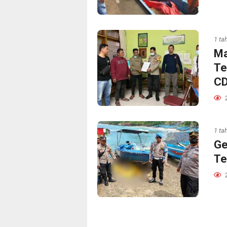
1 ta
Ma
Te
CD
1 ta
Ge
Te