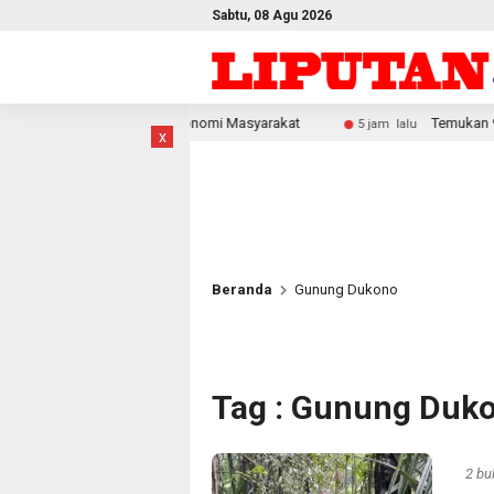
Sabtu, 08 Agu 2026
ong Ekonomi Masyarakat
Temukan 996 Benda Menyerupai Sen
5 jam lalu
x
Beranda
Gunung Dukono
Tag : Gunung Duk
2 bu