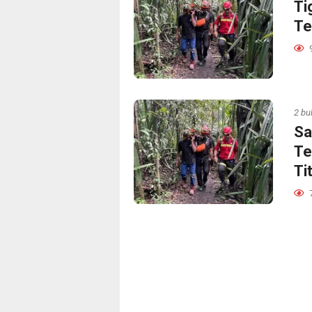
Ti
Te
2 bu
Sa
Te
Ti