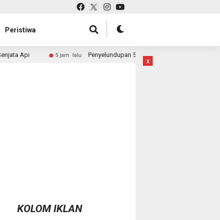
Peristiwa
Penyelundupan 50 Ton Pasir Timah ke Malaysia Dibongkar, Bareskrim 
 lalu
x
KOLOM IKLAN