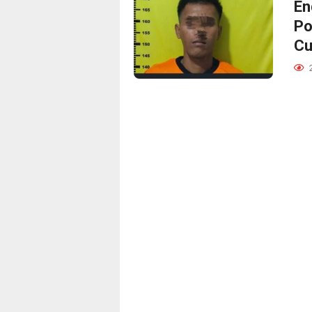
En
Po
Cu