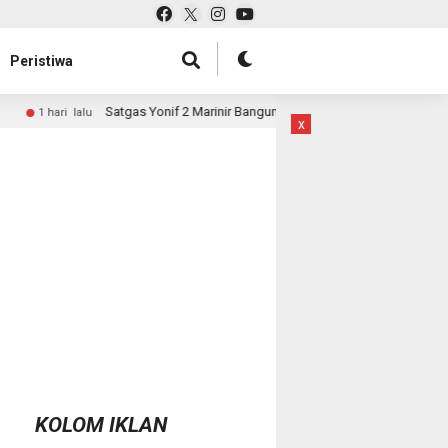
Peristiwa
s Yonif 2 Marinir Bangun Penampungan Air Bersama Masyarakat Pasir Putih
x
KOLOM IKLAN