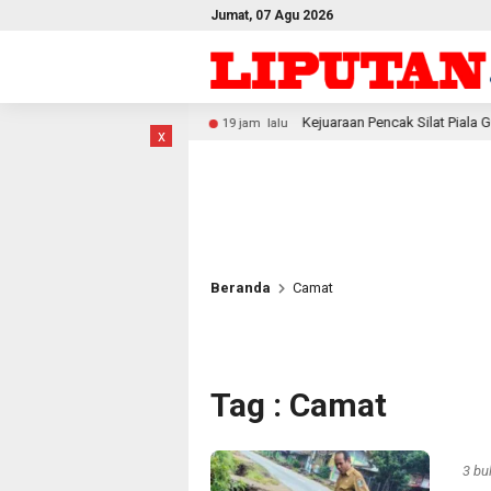
Jumat, 07 Agu 2026
ati
Kejuaraan Pencak Silat Piala Gubernur PBD 2026, Atle
19 jam lalu
x
Beranda
Camat
Tag : Camat
3 bu