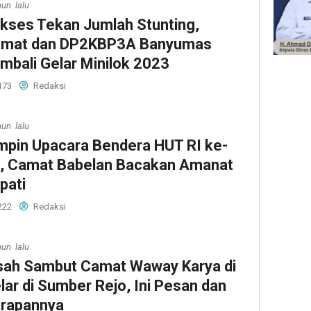
hun lalu
kses Tekan Jumlah Stunting,
mat dan DP2KBP3A Banyumas
mbali Gelar Minilok 2023
173
Redaksi
hun lalu
mpin Upacara Bendera HUT RI ke-
, Camat Babelan Bacakan Amanat
pati
222
Redaksi
hun lalu
sah Sambut Camat Waway Karya di
lar di Sumber Rejo, Ini Pesan dan
rapannya