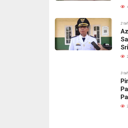
2 ta
Az
Sa
Sr
3 ta
Pi
Pa
Pa