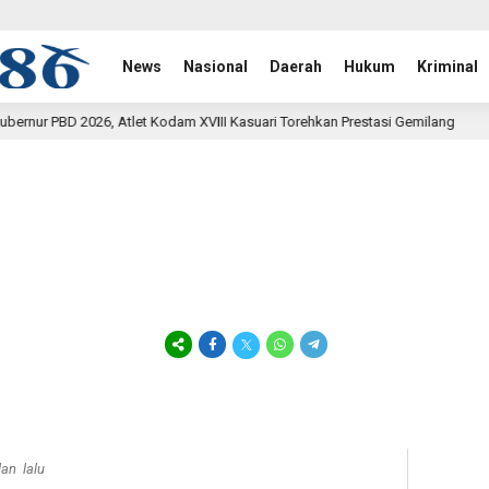
News
Nasional
Daerah
Hukum
Kriminal
t Kodam XVIII Kasuari Torehkan Prestasi Gemilang
Rehab 
19 jam lalu
lan lalu