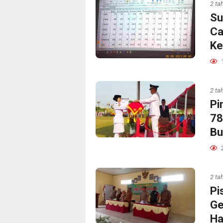
2 ta
Su
Ca
Ke
2 ta
Pi
78
Bu
2 ta
Pi
Ge
Ha