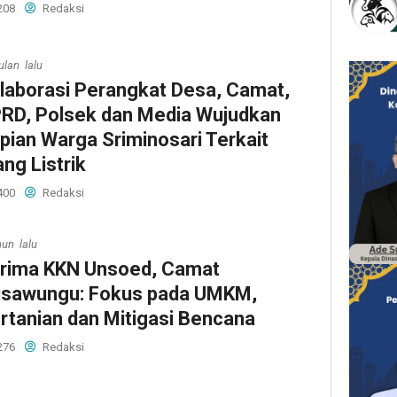
208
Redaksi
ulan lalu
laborasi Perangkat Desa, Camat,
RD, Polsek dan Media Wujudkan
pian Warga Sriminosari Terkait
ang Listrik
400
Redaksi
hun lalu
rima KKN Unsoed, Camat
sawungu: Fokus pada UMKM,
rtanian dan Mitigasi Bencana
276
Redaksi