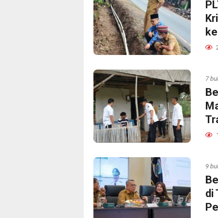
PL
Kr
ke
7 bu
Be
Ma
Tr
9 bu
Be
di
Pe