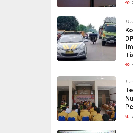
11 b
Ko
DP
Im
Ti
1 ta
Te
Nu
Pe