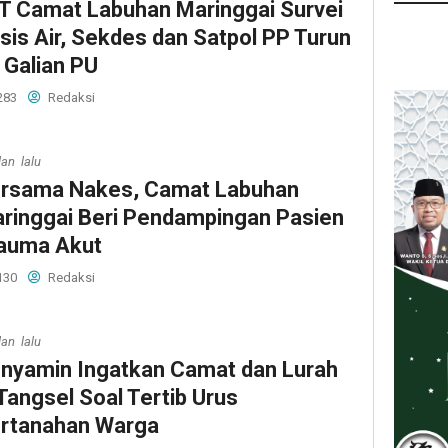
T Camat Labuhan Maringgai Survei
isis Air, Sekdes dan Satpol PP Turun
 Galian PU
283
Redaksi
lan lalu
rsama Nakes, Camat Labuhan
ringgai Beri Pendampingan Pasien
auma Akut
130
Redaksi
lan lalu
nyamin Ingatkan Camat dan Lurah
 Tangsel Soal Tertib Urus
rtanahan Warga